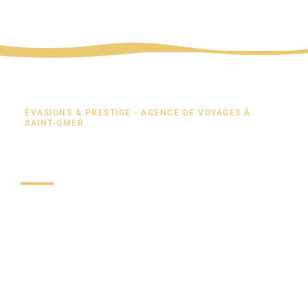
ÉVASIONS & PRESTIGE - AGENCE DE VOYAGES À
SAINT-OMER
Évasions & Prestige
Évasions & Prestige, située à Longuenesse proche
d’Arques et Saint-Omer, est une agence de
voyages ayant des offres « clés en main »
accessibles à tous, particuliers et groupes ainsi
que des voyages à la carte pour les CE,
associations, groupes constitués.