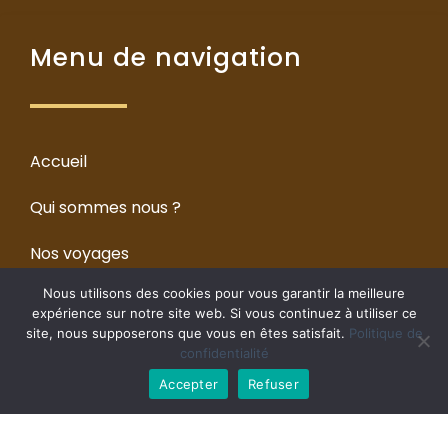
Menu de navigation
Accueil
Qui sommes nous ?
Nos voyages
Nous utilisons des cookies pour vous garantir la meilleure
Contact
expérience sur notre site web. Si vous continuez à utiliser ce
site, nous supposerons que vous en êtes satisfait.
Politique de
confidentialité
Accepter
Refuser
Évasions & Prestige
, située
à
Longuenesse,
proche d’
Arques
et
Saint-Omer,
est une agence de voyages ayant des offres «