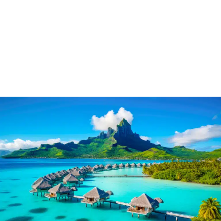
Une réelle preuve de confiance…
L’organisation de «
repas spectacles et /ou
dansant
», des excursions d’une journée ou
des weekends personnalisés pour les
mairies, associations, clubs, comités
d’entreprises et groupes divers à un budget
défini par ces derniers.